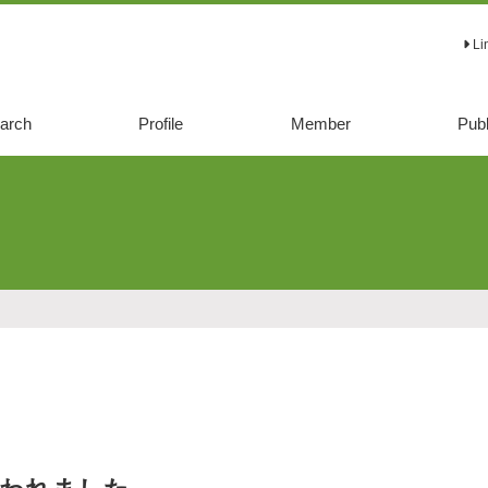
Li
arch
Profile
Member
Publ