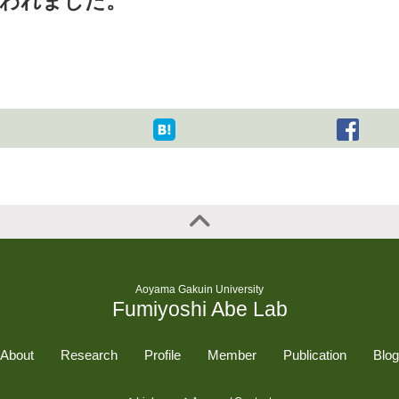
行われました。
Aoyama Gakuin University
Fumiyoshi Abe Lab
About
Research
Profile
Member
Publication
Blog