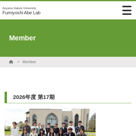
Aoyama Gakuin University
Fumiyoshi Abe Lab
Member
Member
2026年度 第17期