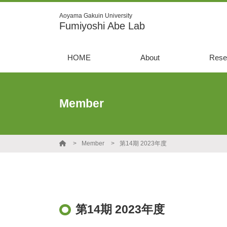
Aoyama Gakuin University
Fumiyoshi Abe Lab
HOME
About
Rese
Member
Member
第14期 2023年度
第14期 2023年度