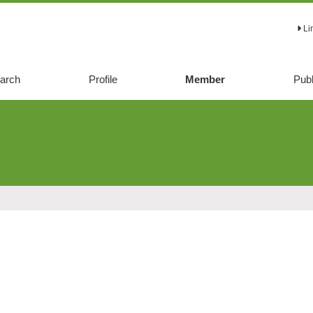
Li
arch
Profile
Member
Publ