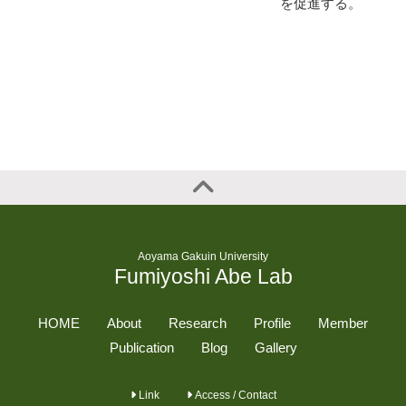
を促進する。
Aoyama Gakuin University
Fumiyoshi Abe Lab
HOME
About
Research
Profile
Member
Publication
Blog
Gallery
Link
Access / Contact