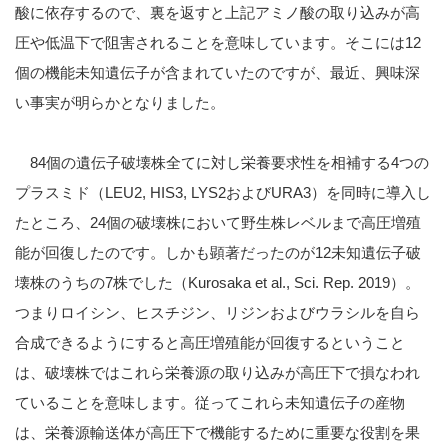
酸に依存するので、裏を返すと上記アミノ酸の取り込みが高
圧や低温下で阻害されることを意味しています。そこには12
個の機能未知遺伝子が含まれていたのですが、最近、興味深
い事実が明らかとなりました。
84個の遺伝子破壊株全てに対し栄養要求性を相補する4つの
プラスミド（LEU2, HIS3, LYS2およびURA3）を同時に導入し
たところ、24個の破壊株において野生株レベルまで高圧増殖
能が回復したのです。しかも顕著だったのが12未知遺伝子破
壊株のうちの7株でした（Kurosaka et al., Sci. Rep. 2019）。
つまりロイシン、ヒスチジン、リジンおよびウラシルを自ら
合成できるようにすると高圧増殖能が回復するということ
は、破壊株ではこれら栄養源の取り込みが高圧下で損なわれ
ていることを意味します。従ってこれら未知遺伝子の産物
は、栄養源輸送体が高圧下で機能するために重要な役割を果