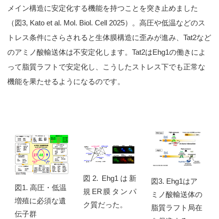
メイン構造に安定化する機能を持つことを突き止めました
（図3, Kato et al. Mol. Biol. Cell 2025）。高圧や低温などのス
トレス条件にさらされると生体膜構造に歪みが進み、Tat2など
のアミノ酸輸送体は不安定化します。Tat2はEhg1の働きによ
って脂質ラフトで安定化し、こうしたストレス下でも正常な
機能を果たせるようになるのです。
図2. Ehg1は新
図3. Ehg1はア
図1. 高圧・低温
規ER膜タンパ
ミノ酸輸送体の
増殖に必須な遺
ク質だった。
脂質ラフト局在
伝子群