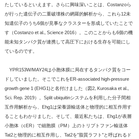
たしているといえます。さらに興味深いことは、Costanzoら
が行った遺伝子の二重破壊株の網羅的解析から、これら12未
知遺伝子のうち6個が見事なクラスターを形成していたことで
す（Costanzo et al., Science 2016）。このことからも6個の機
能未知タンパク質が連携して高圧下における生存を可能にし
ているのです。
YPR153W/MAY24は小胞体膜に局在するタンパク質をコー
ドしていました。そこでこれをER-associated high-pressure
growth gene 1 (EHG1)と名付けました（図2, Kurosaka et al.,
Sci. Rep. 2019）。Split ubiquitinシステムを利用した分子間相
互作用解析から、Ehg1は栄養源輸送体と物理的に相互作用す
ることもわかりました。そして、最近私たちは、Ehg1が表層
小胞体（cER）で細胞膜（PM）上のトリプトファン輸送体
Tat2と物理的に相互作用し、Tat2を”脂質ラフト”と呼ばれるド