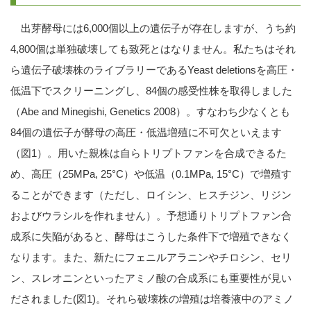
出芽酵母には6,000個以上の遺伝子が存在しますが、うち約
4,800個は単独破壊しても致死とはなりません。私たちはそれ
ら遺伝子破壊株のライブラリーであるYeast deletionsを高圧・
低温下でスクリーニングし、84個の感受性株を取得しました
（Abe and Minegishi, Genetics 2008）。すなわち少なくとも
84個の遺伝子が酵母の高圧・低温増殖に不可欠といえます
（図1）。用いた親株は自らトリプトファンを合成できるた
め、高圧（25MPa, 25°C）や低温（0.1MPa, 15°C）で増殖す
ることができます（ただし、ロイシン、ヒスチジン、リジン
およびウラシルを作れません）。予想通りトリプトファン合
成系に失陥があると、酵母はこうした条件下で増殖できなく
なります。また、新たにフェニルアラニンやチロシン、セリ
ン、スレオニンといったアミノ酸の合成系にも重要性が見い
だされました(図1)。それら破壊株の増殖は培養液中のアミノ